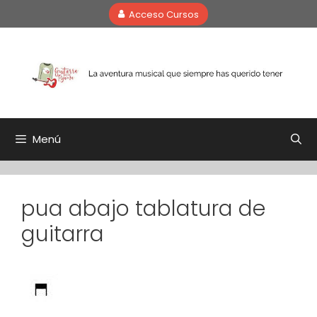
Saltar
Acceso Cursos
al
contenido
Menú
pua abajo tablatura de
guitarra