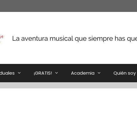
iduales
¡GRATIS!
Academia
Quién soy