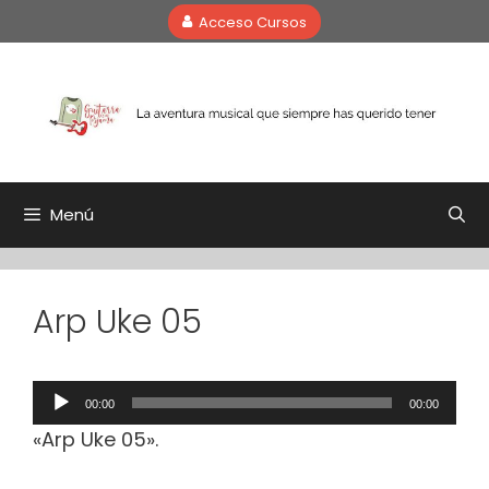
Saltar
Acceso Cursos
al
contenido
Menú
Arp Uke 05
Reproductor
00:00
00:00
de
«Arp Uke 05».
audio