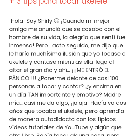
+ 3 tips para tocar ukelele
¡Hola! Soy Shirly 🙂 ¡Cuando mi mejor
amiga me anunció que se casaba con el
hombre de su vida, la alegría que sentí fue
inmensa! Pero… acto seguido, me dijo que
le haría muchísima ilusión que yo tocase el
ukelele y cantase mientras ella llega al
altar el gran día y ahí… ¡¡¡ME ENTRÓ EL
PÁNICO!!!! ¿Ponerme delante de casi 100
personas a tocar y cantar? ¿y encima en
un día TAN importante y emotivo? Madre
mía… casi me da algo, ¡jajaja! Hacía ya dos
años que tocaba el ukelele, pero aprendía
de manera autodidacta con los típicos
vídeos tutoriales de YouTube y algún que
otro libro. Sabía tocar alguna cosa, pero