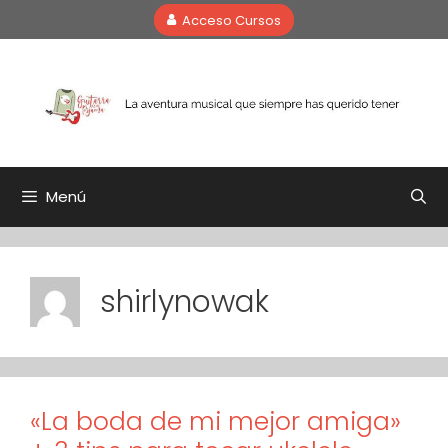
Saltar
Acceso Cursos
al
contenido
Menú
shirlynowak
«La boda de mi mejor amiga»