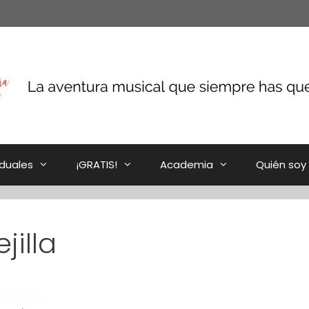
iduales
¡GRATIS!
Academia
Quién soy
jilla