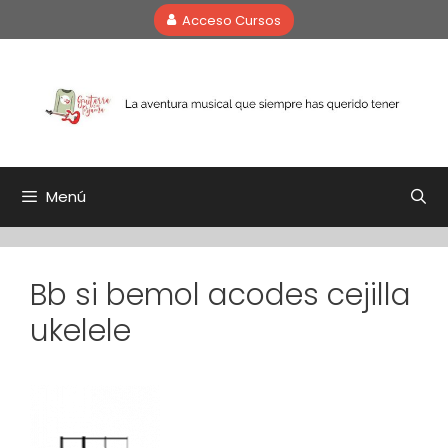
Saltar
Acceso Cursos
al
contenido
Menú
Bb si bemol acodes cejilla
ukelele