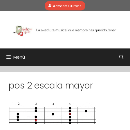
Saltar
Acceso Cursos
al
contenido
Menú
pos 2 escala mayor